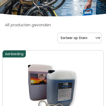
48 producten gevonden
Sort content
Sorteer op
Aanbieding