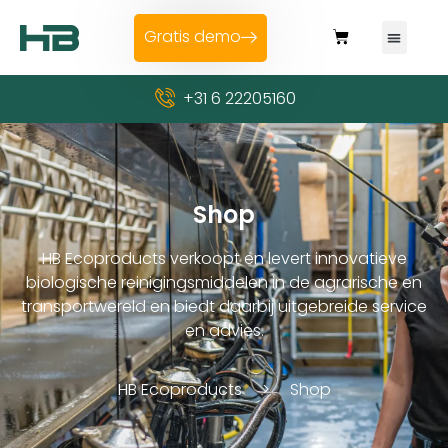
Gratis demo
+31 6 22205160
Shop
HB Ecoproducts verkoopt en levert innovatieve
biologische reinigingsmiddelen in de agrarische en
transportwereld en biedt daarbij uitgebreide service
en advies.
HB Ecoproducts
Shop