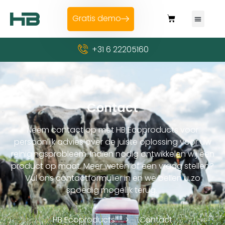
Gratis demo
+31 6 22205160
Contact
Neem contact op met HB Ecoproducts voor
persoonlijk advies over de juiste oplossing voor uw
reinigingsprobleem. Indien nodig ontwikkelen wij een
product op maat. Meer weten of een vraag stellen?
Vul ons contactformulier in en we bellen u zo
spoedig mogelijk terug.
HB Ecoproducts
Contact