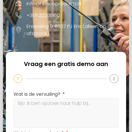
info@hbecoproducts.nl
+31 6 22205160
Enserweg 9, 8307 PJ Ens (alleen op
afspraak)
Vraag een gratis demo aan
1
2
Wat is de vervuiling?