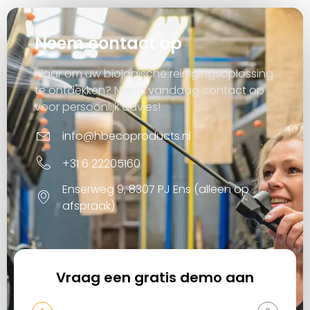
Neem contact op
Klaar om uw biologische reinigingsoplossing
te ontdekken? Neem vandaag contact op
voor persoonlijk advies!
info@hbecoproducts.nl
+31 6 22205160
Enserweg 9, 8307 PJ Ens (alleen op
afspraak)
Vraag een gratis demo aan