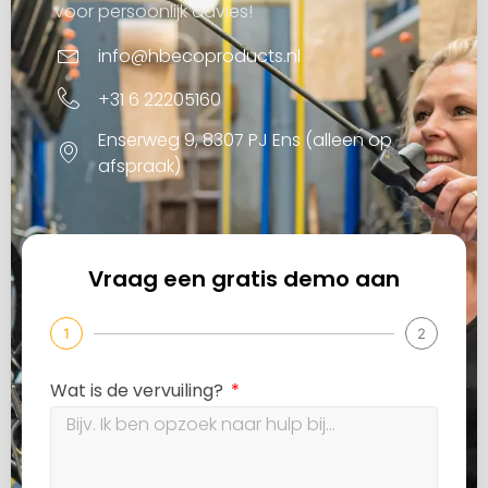
voor persoonlijk advies!
info@hbecoproducts.nl
+31 6 22205160
Enserweg 9, 8307 PJ Ens (alleen op
afspraak)
Vraag een gratis demo aan
1
2
Wat is de vervuiling?