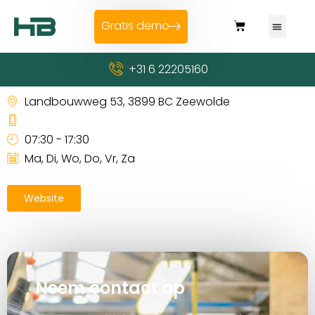
Gratis demo
+31 6 22205160
GroeNoord Zeewolde
Landbouwweg 53, 3899 BC Zeewolde
07:30 - 17:30
Ma, Di, Wo, Do, Vr, Za
Website
Neem contact op