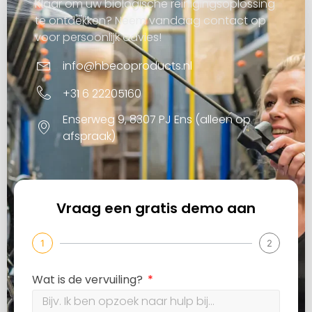
Klaar om uw biologische reinigingsoplossing
te ontdekken? Neem vandaag contact op
voor persoonlijk advies!
info@hbecoproducts.nl
+31 6 22205160
Enserweg 9, 8307 PJ Ens (alleen op
afspraak)
Vraag een gratis demo aan
1
2
Wat is de vervuiling?