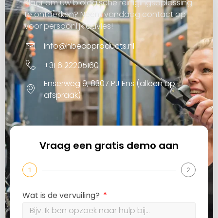
Klaar om uw biologische reinigingsoplossing
te ontdekken? Neem vandaag contact op
voor persoonlijk advies!
info@hbecoproducts.nl
+31 6 22205160
Enserweg 9, 8307 PJ Ens (alleen op
afspraak)
Vraag een gratis demo aan
1
2
Wat is de vervuiling?