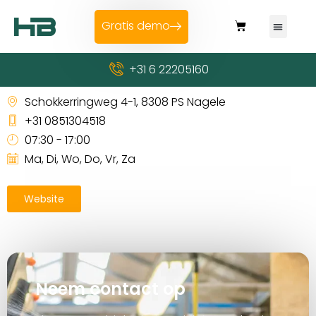
Gratis demo
+31 6 22205160
AgrinServ
Schokkerringweg 4-1, 8308 PS Nagele
+31 0851304518
07:30 - 17:00
Ma, Di, Wo, Do, Vr, Za
Website
Neem contact op