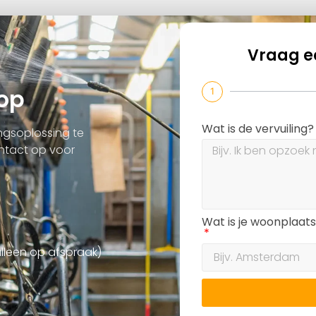
Vraag e
op
1
Wat is de vervuiling
ngsoplossing te
tact op voor
Wat is je woonplaat
alleen op afspraak)