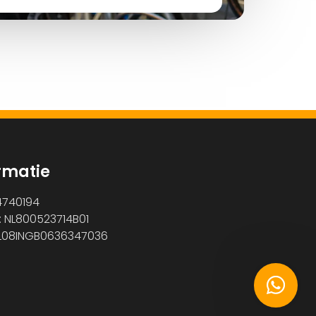
rmatie
4740194
: NL800523714B01
NL08INGB0636347036