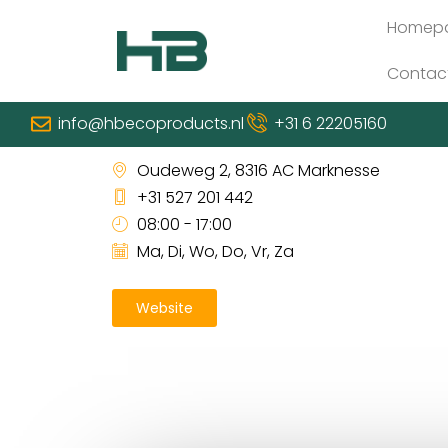
Homep
Contac
WeeversNieuwstad B.V. Mar
info@hbecoproducts.nl
+31 6 22205160
Oudeweg 2, 8316 AC Marknesse
+31 527 201 442
08:00 - 17:00
Ma, Di, Wo, Do, Vr, Za
Website