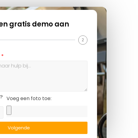
en gratis demo aan
2
?
s?
Voeg een foto toe:
Volgende