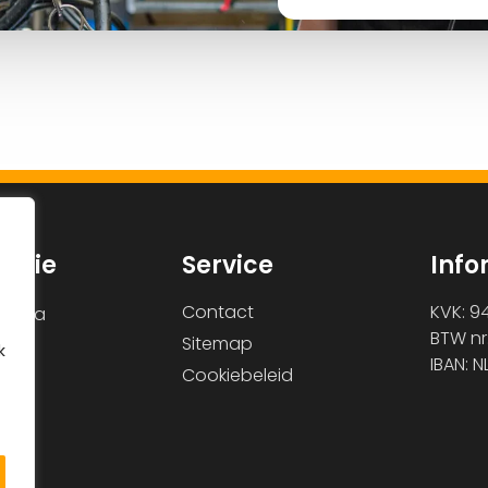
gatie
Service
Info
Contact
KVK: 9
agina
BTW nr
Sitemap
k
IBAN: 
Cookiebeleid
ns
t