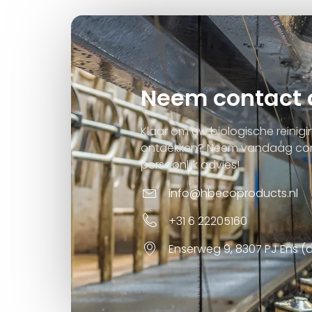
Neem contact 
Klaar om uw biologische reinigi
ontdekken? Neem vandaag con
persoonlijk advies!
info@hbecoproducts.nl
+31 6 22205160
Enserweg 9, 8307 PJ Ens (