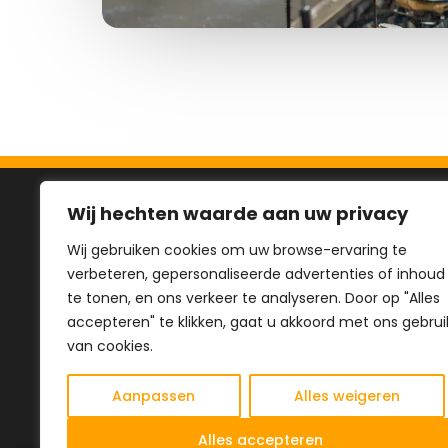
Wij hechten waarde aan uw privacy
Navi
Wij gebruiken cookies om uw browse-ervaring te
verbeteren, gepersonaliseerde advertenties of inhoud
Homep
te tonen, en ons verkeer te analyseren. Door op "Alles
Shop
accepteren" te klikken, gaat u akkoord met ons gebrui
Dealers
van cookies.
Over O
Aanpassen
Alles weigeren
Contac
Alles accepteren