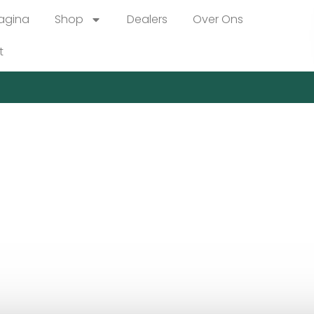
agina
Shop
Dealers
Over Ons
t
knesse