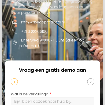
Klaar om uw biologische reinigingsoplossing
te ontdekken? Neem vandaag contact op
voor persoonlijk advies!
info@hbecoproducts.nl
+31 6 22205160
Enserweg 9, 8307 PJ Ens (alleen op
afspraak)
Vraag een gratis demo aan
1
2
Wat is de vervuiling?