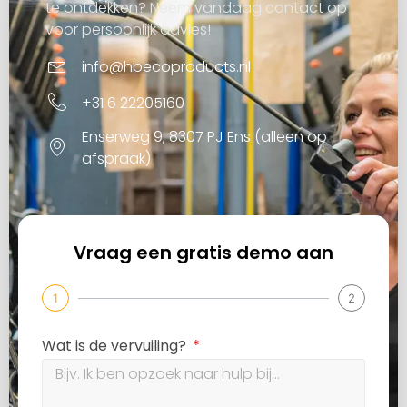
te ontdekken? Neem vandaag contact op
voor persoonlijk advies!
info@hbecoproducts.nl
+31 6 22205160
Enserweg 9, 8307 PJ Ens (alleen op
afspraak)
Vraag een gratis demo aan
1
2
Wat is de vervuiling?