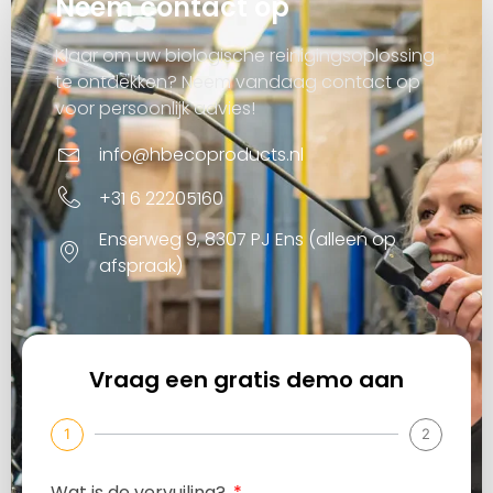
Neem contact op
Klaar om uw biologische reinigingsoplossing
te ontdekken? Neem vandaag contact op
voor persoonlijk advies!
info@hbecoproducts.nl
+31 6 22205160
Enserweg 9, 8307 PJ Ens (alleen op
afspraak)
Vraag een gratis demo aan
1
2
Wat is de vervuiling?