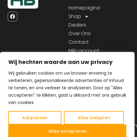
Homepagina
Shop
Dealers
Over Ons
Contact
Mijn account
Wij hechten waarde aan uw privacy
Service
Informatie
Wij gebruiken cookies om uw browse-ervaring te
Contact
KVK: 94740194
verbeteren, gepersonaliseerde advertenties of inhoud
BTW nr: NL800523714B01
Sitemap
te tonen, en ons verkeer te analyseren. Door op "Alles
IBAN:
Cookiebeleid
accepteren" te klikken, gaat u akkoord met ons gebruik
NL08INGB0636347036
van cookies.
Aanpassen
Alles weigeren
© 2025 Alle rechten gereserveerd
Algemene voorwaarden
NL
Alles accepteren
Privacy Policy
Gemaakt door MHS Media