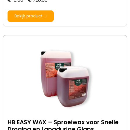
€
10,00
-
€
720,00
Bekijk product
HB EASY WAX – Sproeiwax voor Snelle
Droging en Langdurige Glans