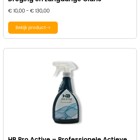
€
10,00
-
€
130,00
Bekijk product
HB Pro Active – Professionele Actieve