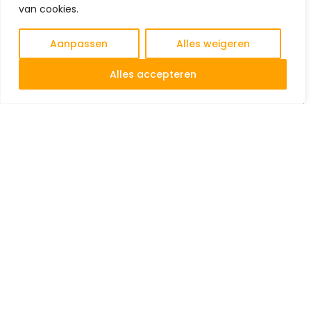
van cookies.
Gevelimpregneermiddel – Duurzame
waterafstotende bescherming voor
gevel en metselwerk
Aanpassen
Alles weigeren
€
75,00
NL
Alles accepteren
Bekijk product