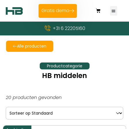
Gratis demo
+31 6 22205160
Alle producten
Productcategorie
HB middelen
20 producten gevonden
Sort content
Sorteer op