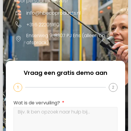
voor persoonlijk advies!
info@hbecoproducts.nl
+31 6 22205160
Enserweg 9, 8307 PJ Ens (alleen op
afspraak)
Vraag een gratis demo aan
1
2
Wat is de vervuiling?