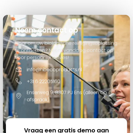
Neem contact op
Klaar om uw biologische reinigingsoplossing
te ontdekken? Neem vandaag contact op
voor persoonlijk advies!
info@hbecoproducts.nl
+31 6 22205160
Enserweg 9, 8307 PJ Ens (alleen op
afspraak)
Vraag een gratis demo aan